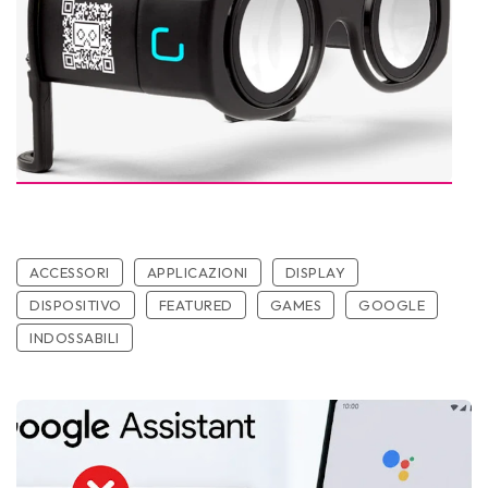
ACCESSORI
APPLICAZIONI
DISPLAY
DISPOSITIVO
FEATURED
GAMES
GOOGLE
INDOSSABILI