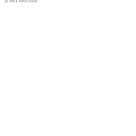
Jo Val
• 30/07/2026