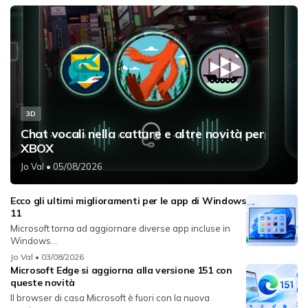
3D
Chat vocali nella catture e altre novità per
XBOX
Jo Val
• 05/08/2026
Ecco gli ultimi miglioramenti per le app di Windows
11
Microsoft torna ad aggiornare diverse app incluse in
Windows...
Jo Val
• 03/08/2026
Microsoft Edge si aggiorna alla versione 151 con
queste novità
Il browser di casa Microsoft è fuori con la nuova