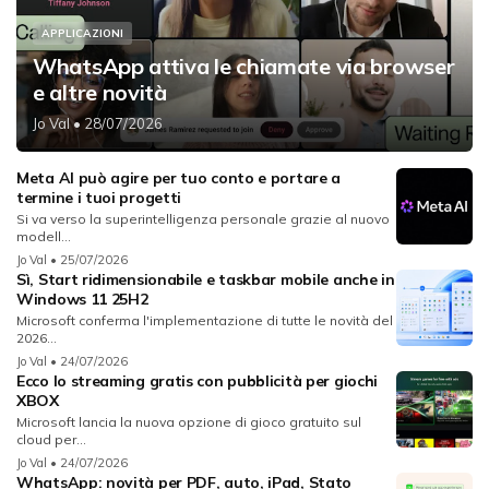
APPLICAZIONI
WhatsApp attiva le chiamate via browser
e altre novità
Jo Val
• 28/07/2026
Meta AI può agire per tuo conto e portare a
termine i tuoi progetti
Si va verso la superintelligenza personale grazie al nuovo
modell...
Jo Val
• 25/07/2026
Sì, Start ridimensionabile e taskbar mobile anche in
Windows 11 25H2
Microsoft conferma l'implementazione di tutte le novità del
2026...
Jo Val
• 24/07/2026
Ecco lo streaming gratis con pubblicità per giochi
XBOX
Microsoft lancia la nuova opzione di gioco gratuito sul
cloud per...
Jo Val
• 24/07/2026
WhatsApp: novità per PDF, auto, iPad, Stato