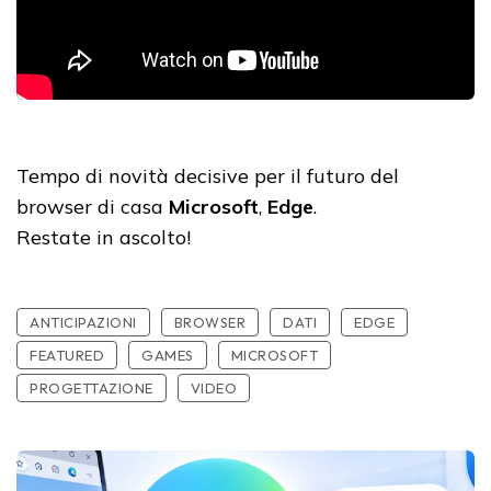
Tempo di novità decisive per il futuro del
browser di casa
Microsoft
,
Edge
.
Restate in ascolto!
ANTICIPAZIONI
BROWSER
DATI
EDGE
FEATURED
GAMES
MICROSOFT
PROGETTAZIONE
VIDEO