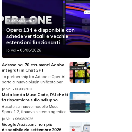
AGGIORNAMENTI
Opera 134 è disponibile con
schede verticali e vecchie
estensioni funzionanti
Jo Val
• 06/08/2026
Adesso hai 70 strumenti Adobe
integrati in ChatGPT
La partnership fra Adobe e OpenAI
porta al nuovo plugin unificato per...
Jo Val
• 06/08/2026
Meta lancia Muse Code, l'AI che ti
fa risparmiare sullo sviluppo
Basato sul nuovo modello Muse
Spark 1.2, il nuovo sistema agentico
fun...
Jo Val
• 06/08/2026
Google Assistant non più
disponibile da settembre 2026