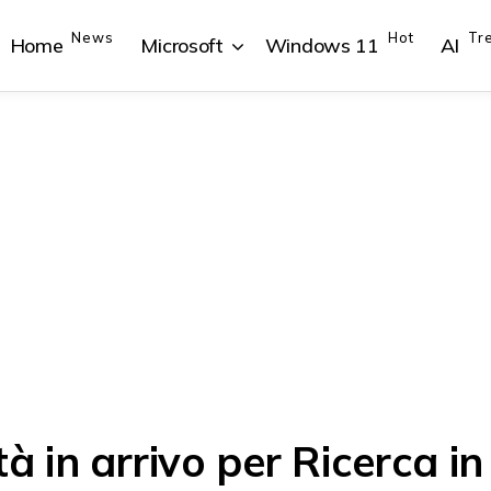
News
Hot
Tr
Home
Microsoft
Windows 11
AI
{{POSTS[1].LABEL}}
{{POSTS[1].LABEL}}
{{POSTS[2].LABEL}}
{{POSTS[2].LABEL}}
{{posts[1].title}}
{{posts[1].title}}
{{posts[2].title}}
{{posts[2].title}}
à in arrivo per Ricerca in