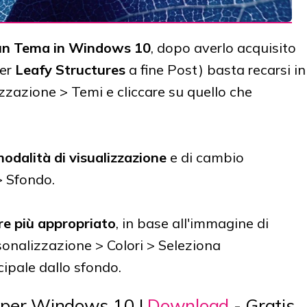
 un Tema in Windows 10
, dopo averlo acquisito
per
Leafy Structures
a fine Post) basta recarsi in
zzazione > Temi e cliccare su quello che
odalità di visualizzazione
e di cambio
> Sfondo.
re più appropriato
, in base all'immagine di
sonalizzazione > Colori > Seleziona
ipale dallo sfondo.
a per Windows 10 |
Download
- Gratis