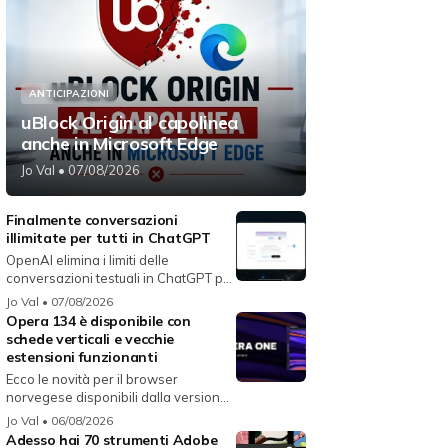
ANTICIPAZIONI
uBlock Origin al capolinea
anche in Microsoft Edge
Jo Val
• 07/08/2026
Finalmente conversazioni
illimitate per tutti in ChatGPT
OpenAI elimina i limiti delle
conversazioni testuali in ChatGPT per
i...
Jo Val
• 07/08/2026
Opera 134 è disponibile con
schede verticali e vecchie
estensioni funzionanti
Ecco le novità per il browser
norvegese disponibili dalla versione
134...
Jo Val
• 06/08/2026
Adesso hai 70 strumenti Adobe