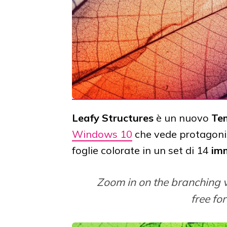
Leafy Structures
è un nuovo
Te
Windows 10
che vede protagonist
foglie colorate in un set di 14
im
Zoom in on the branching ve
free f