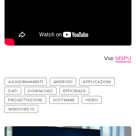
Via:
MSPU
AGGIORNAMENTI
ANDROID
APPLICAZIONI
DATI
DOWNLOAD
EFFICIENZA
PROGETTAZIONE
SOFTWARE
VIDEO
WINDOWS 10