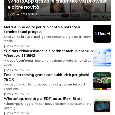
WhatsApp attiva le chiamate via browser
e altre novità
Jo Val
• 28/07/2026
Meta AI può agire per tuo conto e portare a
termine i tuoi progetti
Si va verso la superintelligenza personale grazie al nuovo
modell...
Jo Val
• 25/07/2026
Sì, Start ridimensionabile e taskbar mobile anche in
Windows 11 25H2
Microsoft conferma l'implementazione di tutte le novità del
2026...
Jo Val
• 24/07/2026
Ecco lo streaming gratis con pubblicità per giochi
XBOX
Microsoft lancia la nuova opzione di gioco gratuito sul
cloud per...
Jo Val
• 24/07/2026
WhatsApp: novità per PDF, auto, iPad, Stato
WhatsApp si aggiorna con nuove opzioni e caratteristiche
per migl...
Jo Val
• 23/07/2026