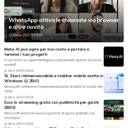
APPLICAZIONI
WhatsApp attiva le chiamate via browser
e altre novità
Jo Val
• 28/07/2026
Meta AI può agire per tuo conto e portare a
termine i tuoi progetti
Si va verso la superintelligenza personale grazie al nuovo
modell...
Jo Val
• 25/07/2026
Sì, Start ridimensionabile e taskbar mobile anche in
Windows 11 25H2
Microsoft conferma l'implementazione di tutte le novità del
2026...
Jo Val
• 24/07/2026
Ecco lo streaming gratis con pubblicità per giochi
XBOX
Microsoft lancia la nuova opzione di gioco gratuito sul
cloud per...
Jo Val
• 24/07/2026