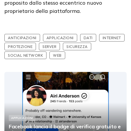
proposito dallo stesso eccentrico nuovo
proprietario della piattaforma.
ANTICIPAZIONI
APPLICAZIONI
DATI
INTERNET
PROTEZIONE
SERVER
SICUREZZA
SOCIAL NETWORK
WEB
APPLICAZIONI
Facebook lancia il badge di verifica gratuito e