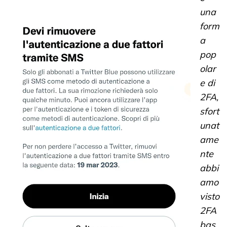
una
form
a
pop
olar
e di
2FA,
sfort
unat
ame
nte
abbi
amo
visto
2FA
bas