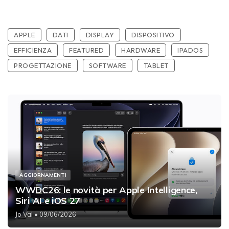
APPLE
DATI
DISPLAY
DISPOSITIVO
EFFICIENZA
FEATURED
HARDWARE
IPADOS
PROGETTAZIONE
SOFTWARE
TABLET
AGGIORNAMENTI
WWDC26: le novità per Apple Intelligence,
Siri AI e iOS 27
Jo Val
• 09/06/2026