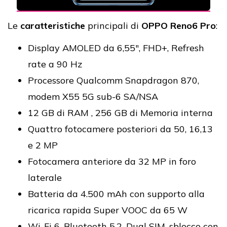
Le
caratteristiche
principali di
OPPO Reno6 Pro
:
Display AMOLED da 6,55", FHD+, Refresh
rate a 90 Hz
Processore Qualcomm Snapdragon 870,
modem X55 5G sub-6 SA/NSA
12 GB di RAM , 256 GB di Memoria interna
Quattro fotocamere posteriori da 50, 16,13
e 2 MP
Fotocamera anteriore da 32 MP in foro
laterale
Batteria da 4.500 mAh con supporto alla
ricarica rapida Super VOOC da 65 W
Wi-Fi 6, Bluetooth 5.2, Dual SIM, sblocco con