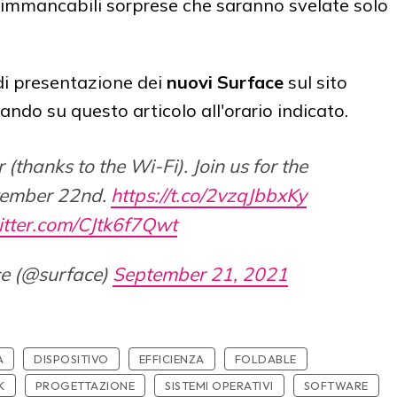
 immancabili sorprese che saranno svelate solo
di presentazione dei
nuovi Surface
sul sito
ando su questo articolo all'orario indicato.
r (thanks to the Wi-Fi). Join us for the
ember 22nd.
https://t.co/2vzqJbbxKy
witter.com/CJtk6f7Qwt
ce (@surface)
September 21, 2021
A
DISPOSITIVO
EFFICIENZA
FOLDABLE
K
PROGETTAZIONE
SISTEMI OPERATIVI
SOFTWARE