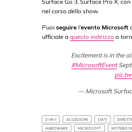
Surface Go 3, Surface Pro X, con
nel corso dello show.
Puoi
seguire
l'
evento Microsoft
ufficiale a
questo indirizzo
o torn
Excitement is in the ai
#MicrosoftEvent
Sept
pic.t
— Microsoft Surfa
2-IN-1
ACCESSORI
DATI
DIRETT
HARDWARE
MICROSOFT
NOTEBOO