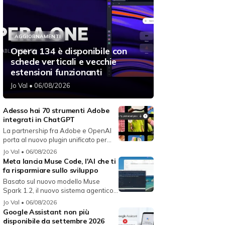
AGGIORNAMENTI
Opera 134 è disponibile con
schede verticali e vecchie
estensioni funzionanti
Jo Val
• 06/08/2026
Adesso hai 70 strumenti Adobe
integrati in ChatGPT
La partnership fra Adobe e OpenAI
porta al nuovo plugin unificato per...
Jo Val
• 06/08/2026
Meta lancia Muse Code, l'AI che ti
fa risparmiare sullo sviluppo
Basato sul nuovo modello Muse
Spark 1.2, il nuovo sistema agentico
fun...
Jo Val
• 06/08/2026
Google Assistant non più
disponibile da settembre 2026