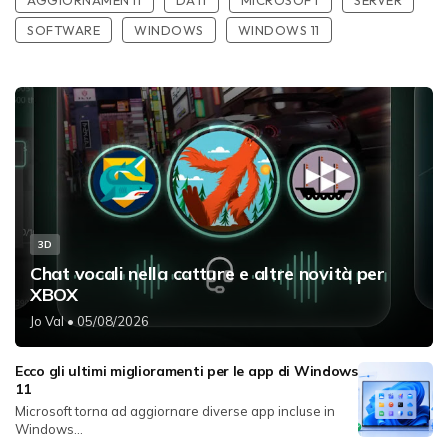
SOFTWARE
WINDOWS
WINDOWS 11
3D
Chat vocali nella catture e altre novità per
XBOX
Jo Val
• 05/08/2026
Ecco gli ultimi miglioramenti per le app di Windows
11
Microsoft torna ad aggiornare diverse app incluse in
Windows...