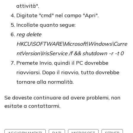
attività".
Digitate "cmd" nel campo "Apri".
Incollate quanto segue:
reg delete
HKCU\SOFTWARE\Microsoft\Windows\Curre
ntVersion\IrisService /f && shutdown -r -t 0
Premete Invio, quindi il PC dovrebbe
riavviarsi. Dopo il riavvio, tutto dovrebbe
tornare alla normalità.
Se doveste continuare ad avere problemi, non
esitate a contattarmi.
AGGIORNAMENTI
DATI
MICROSOFT
SERVER