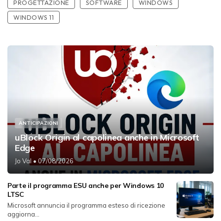
PROGETTAZIONE
SOFTWARE
WINDOWS
WINDOWS 11
ANTICIPAZIONI
uBlock Origin al capolinea anche in Microsoft
Edge
Jo Val
• 07/08/2026
Parte il programma ESU anche per Windows 10
LTSC
Microsoft annuncia il programma esteso di ricezione
aggiorna...