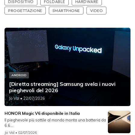
DISPOSITIVO
FOLDABLE
HARDWARE
PROGETTAZIONE
SMARTPHONE
VIDEO
ANDROID
[Diretta streaming] Samsung svela i nuovi
pieghevoli del 2026
Jo Val
• 22/07/2026
HONOR Magic V6 disponibile in Italia
Il pieghevole più sottile al mondo monta una batteria da
6.6...
Jo Val
• 02/07/2026