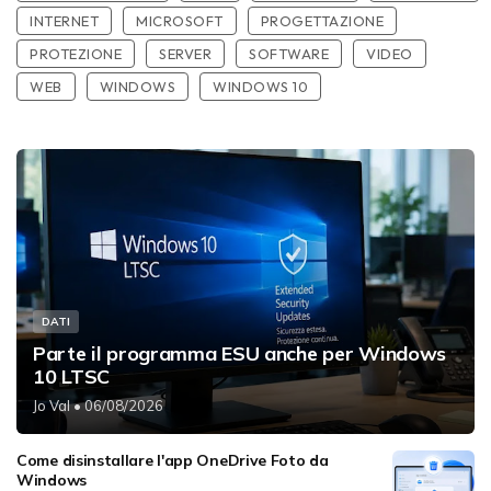
INTERNET
MICROSOFT
PROGETTAZIONE
PROTEZIONE
SERVER
SOFTWARE
VIDEO
WEB
WINDOWS
WINDOWS 10
DATI
Parte il programma ESU anche per Windows
10 LTSC
Jo Val
• 06/08/2026
Come disinstallare l'app OneDrive Foto da
Windows