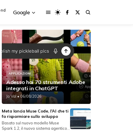
end
Google
{{POSTS[3].LABEL}}
{{POSTS[3].LABEL}}
{{posts[3].title}}
{{posts[3].title}}
APPLICAZIONI
Adesso hai 70 strumenti Adobe
integrati in ChatGPT
Jo Val
• 06/08/2026
Meta lancia Muse Code, l'AI che ti
fa risparmiare sullo sviluppo
Basato sul nuovo modello Muse
Spark 1.2, il nuovo sistema agentico