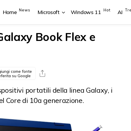
News
Hot
Tr
Home
Microsoft
Windows 11
AI
alaxy Book Flex e
{{POSTS[1].LABEL}}
{{POSTS[1].LABEL}}
{{POSTS[2].LABEL}}
{{POSTS[2].LABEL}}
{{posts[1].title}}
{{posts[1].title}}
{{posts[2].title}}
{{posts[2].title}}
iungi come fonte
eferita su Google
itivi portatili della linea Galaxy, i
el Core di 10a generazione.