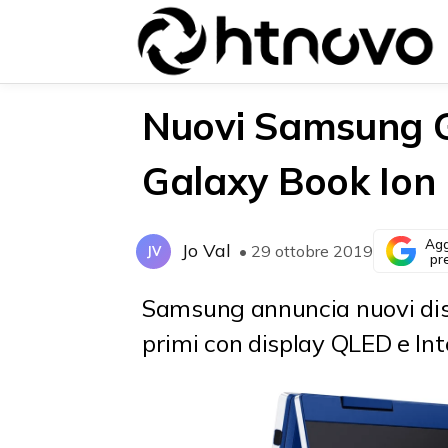
Nuovi Samsung G
Galaxy Book Ion
{{POSTS[0].LABEL}}
{{POSTS[0].LABEL}}
{{posts[0].title}}
{{posts[0].title}}
Agg
Jo Val
• 29 ottobre 2019
JV
pr
Samsung annuncia nuovi dispos
primi con display QLED e Int