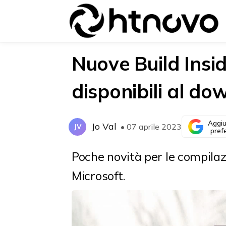
Nuove Build Insi
disponibili al d
{{POSTS[0].LABEL}}
{{POSTS[0].LABEL}}
{{posts[0].title}}
{{posts[0].title}}
Aggiu
Jo Val
• 07 aprile 2023
JV
pref
Poche novità per le compilazi
Microsoft.