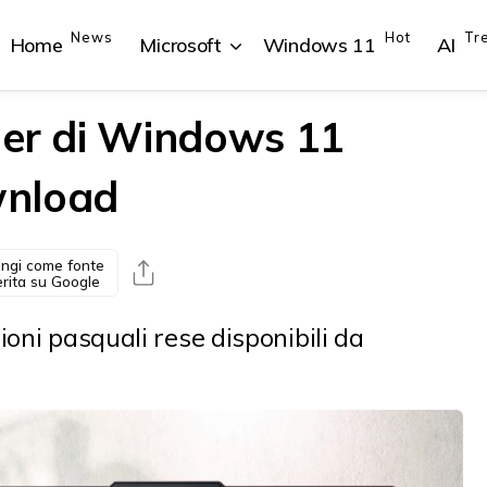
News
Hot
Tr
Home
Microsoft
Windows 11
AI
der di Windows 11
ownload
{{POSTS[1].LABEL}}
{{POSTS[1].LABEL}}
{{POSTS[2].LABEL}}
{{POSTS[2].LABEL}}
{{posts[1].title}}
{{posts[1].title}}
{{posts[2].title}}
{{posts[2].title}}
ngi come fonte
erita su Google
oni pasquali rese disponibili da