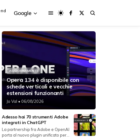
end
Google
{{POSTS[3].LABEL}}
{{POSTS[3].LABEL}}
AGGIORNAMENTI
{{posts[3].title}}
{{posts[3].title}}
Opera 134 è disponibile con
schede verticali e vecchie
estensioni funzionanti
Jo Val
• 06/08/2026
Adesso hai 70 strumenti Adobe
integrati in ChatGPT
La partnership fra Adobe e OpenAI
porta al nuovo plugin unificato per...