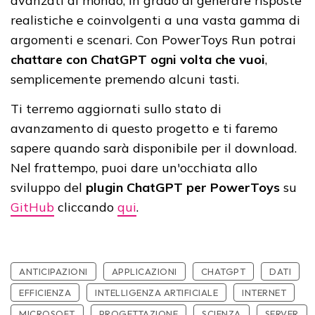
avanzati al mondo, in grado di generare risposte
realistiche e coinvolgenti a una vasta gamma di
argomenti e scenari. Con PowerToys Run potrai
chattare con ChatGPT ogni volta che vuoi
,
semplicemente premendo alcuni tasti.
Ti terremo aggiornati sullo stato di
avanzamento di questo progetto e ti faremo
sapere quando sarà disponibile per il download.
Nel frattempo, puoi dare un'occhiata allo
sviluppo del
plugin ChatGPT per PowerToys
su
GitHub
cliccando
qui
.
ANTICIPAZIONI
APPLICAZIONI
CHATGPT
DATI
EFFICIENZA
INTELLIGENZA ARTIFICIALE
INTERNET
MICROSOFT
PROGETTAZIONE
SCIENZA
SERVER