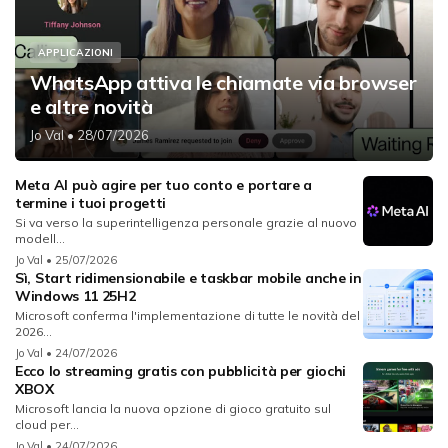
APPLICAZIONI
WhatsApp attiva le chiamate via browser
e altre novità
Jo Val
• 28/07/2026
Meta AI può agire per tuo conto e portare a
termine i tuoi progetti
Si va verso la superintelligenza personale grazie al nuovo
modell...
Jo Val
• 25/07/2026
Sì, Start ridimensionabile e taskbar mobile anche in
Windows 11 25H2
Microsoft conferma l'implementazione di tutte le novità del
2026...
Jo Val
• 24/07/2026
Ecco lo streaming gratis con pubblicità per giochi
XBOX
Microsoft lancia la nuova opzione di gioco gratuito sul
cloud per...
Jo Val
• 24/07/2026