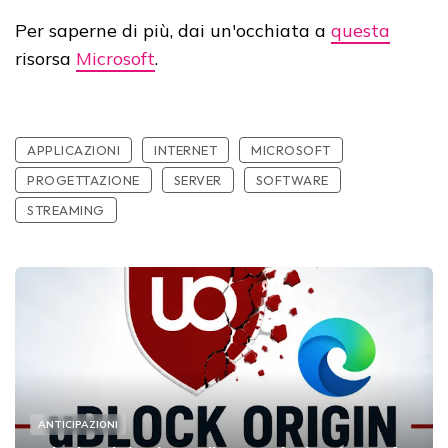
Per saperne di più, dai un'occhiata a
questa
risorsa
Microsoft
.
APPLICAZIONI
INTERNET
MICROSOFT
PROGETTAZIONE
SERVER
SOFTWARE
STREAMING
ANTICIPAZIONI