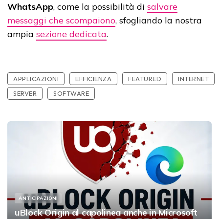
WhatsApp
, come la possibilità di
salvare
messaggi che scompaiono
, sfogliando la nostra
ampia
sezione dedicata
.
APPLICAZIONI
EFFICIENZA
FEATURED
INTERNET
SERVER
SOFTWARE
ANTICIPAZIONI
uBlock Origin al capolinea anche in Microsoft