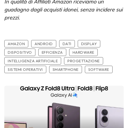
In qualità di Affiliati Amazon riceviamo un
guadagno dagli acquisti idonei, senza incidere sui
prezzi.
AMAZON
ANDROID
DATI
DISPLAY
DISPOSITIVO
EFFICIENZA
HARDWARE
INTELLIGENZA ARTIFICIALE
PROGETTAZIONE
SISTEMI OPERATIVI
SMARTPHONE
SOFTWARE