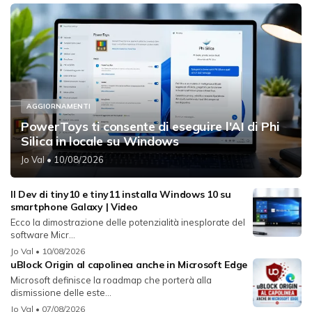
AGGIORNAMENTI
PowerToys ti consente di eseguire l'AI di Phi
Silica in locale su Windows
Jo Val
• 10/08/2026
Il Dev di tiny10 e tiny11 installa Windows 10 su
smartphone Galaxy | Video
Ecco la dimostrazione delle potenzialità inesplorate del
software Micr...
Jo Val
• 10/08/2026
uBlock Origin al capolinea anche in Microsoft Edge
Microsoft definisce la roadmap che porterà alla
dismissione delle este...
Jo Val
• 07/08/2026