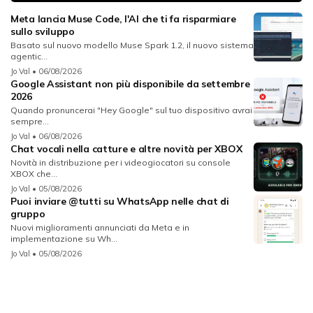
Meta lancia Muse Code, l'AI che ti fa risparmiare
sullo sviluppo
Basato sul nuovo modello Muse Spark 1.2, il nuovo sistema
agentic...
Jo Val
• 06/08/2026
Google Assistant non più disponibile da settembre
2026
Quando pronuncerai "Hey Google" sul tuo dispositivo avrai
sempre...
Jo Val
• 06/08/2026
Chat vocali nella catture e altre novità per XBOX
Novità in distribuzione per i videogiocatori su console
XBOX che...
Jo Val
• 05/08/2026
Puoi inviare @tutti su WhatsApp nelle chat di
gruppo
Nuovi miglioramenti annunciati da Meta e in
implementazione su Wh...
Jo Val
• 05/08/2026