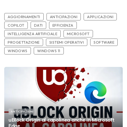
AGGIORNAMENTI
ANTICIPAZIONI
APPLICAZIONI
COPILOT
DATI
EFFICIENZA
INTELLIGENZA ARTIFICIALE
MICROSOFT
PROGETTAZIONE
SISTEMI OPERATIVI
SOFTWARE
WINDOWS
WINDOWS 11
ANTICIPAZIONI
uBlock Origin al capolinea anche in Microsoft
Edge