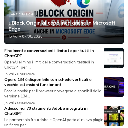
ANTICIPAZIONI
uBlock Origin al capolinea anche in Microsoft
Edge
Jo Val
• 07/08/2026
Finalmente conversazioni illimitate per tutti in
ChatGPT
OpenAI elimina i limiti delle conversazioni testuali in
ChatGPT per i...
Jo Val
• 07/08/2026
Opera 134 è disponibile con schede verticali e
vecchie estensioni funzionanti
Ecco le novità per il browser norvegese disponibili dalla
versione 134...
Jo Val
• 06/08/2026
Adesso hai 70 strumenti Adobe integrati in
ChatGPT
La partnership fra Adobe e OpenAI porta al nuovo plugin
unificato per...