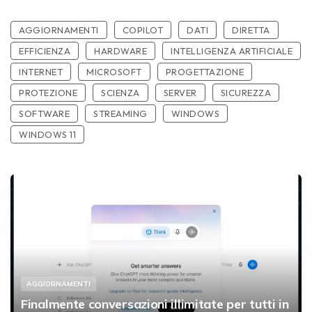
AGGIORNAMENTI
COPILOT
DATI
DIRETTA
EFFICIENZA
HARDWARE
INTELLIGENZA ARTIFICIALE
INTERNET
MICROSOFT
PROGETTAZIONE
PROTEZIONE
SCIENZA
SERVER
SICUREZZA
SOFTWARE
STREAMING
WINDOWS
WINDOWS 11
AGGIORNAMENTI
Finalmente conversazioni illimitate per tutti in