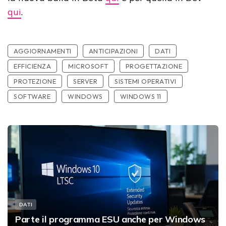
qui
.
AGGIORNAMENTI
ANTICIPAZIONI
DATI
EFFICIENZA
MICROSOFT
PROGETTAZIONE
PROTEZIONE
SERVER
SISTEMI OPERATIVI
SOFTWARE
WINDOWS
WINDOWS 11
DATI
Parte il programma ESU anche per Windows