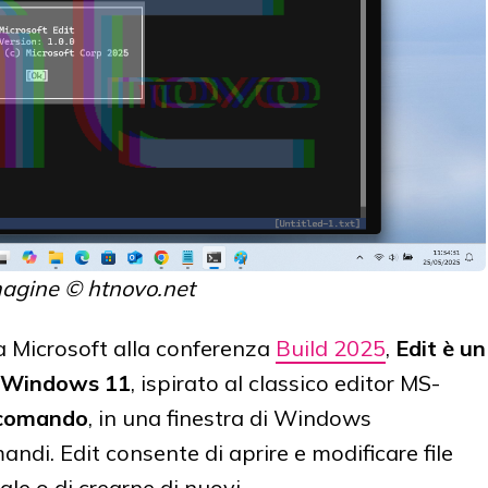
agine © htnovo.net
a Microsoft alla conferenza
Build 2025
,
Edit è un
Windows 11
, ispirato al classico editor MS-
i comando
, in una finestra di Windows
di. Edit consente di aprire e modificare file
ale o di crearne di nuovi.