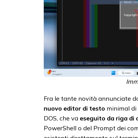
Imm
Fra le tante novità annunciate d
nuovo editor di testo
minimal di
DOS, che va
eseguito da riga d
PowerShell o del Prompt dei coman
esistenti direttamente sul termin