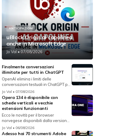
ANTICIPAZIONI
uBlock Origin al capolinea
anche in Microsoft Edge
Jo Val
• 07/08/2026
Finalmente conversazioni
illimitate per tutti in ChatGPT
OpenAI elimina i limiti delle
conversazioni testuali in ChatGPT per
i...
Jo Val
• 07/08/2026
Opera 134 è disponibile con
schede verticali e vecchie
estensioni funzionanti
Ecco le novità per il browser
norvegese disponibili dalla versione
134...
Jo Val
• 06/08/2026
Adesso hai 70 strumenti Adobe