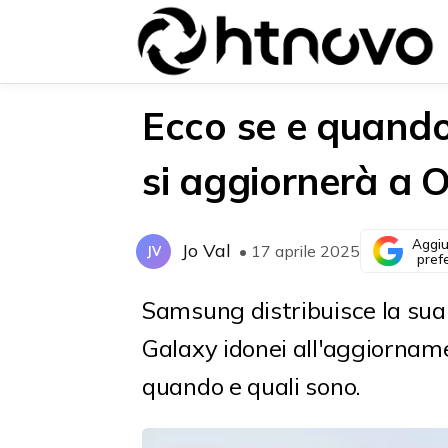
Ecco se e quando
si aggiornerà a 
{{POSTS[0].LABEL}}
{{POSTS[0].LABEL}}
{{posts[0].title}}
{{posts[0].title}}
Aggiu
Jo Val
• 17 aprile 2025
JV
pref
Samsung distribuisce la sua n
Galaxy idonei all'aggiornam
quando e quali sono.