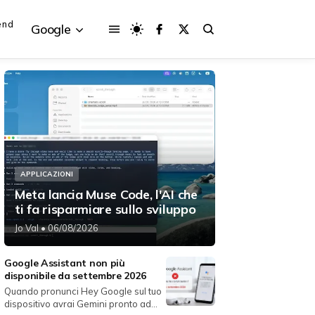
end
Google
{{POSTS[3].LABEL}}
{{POSTS[3].LABEL}}
{{posts[3].title}}
{{posts[3].title}}
APPLICAZIONI
Meta lancia Muse Code, l'AI che
ti fa risparmiare sullo sviluppo
Jo Val
• 06/08/2026
Google Assistant non più
disponibile da settembre 2026
Quando pronunci Hey Google sul tuo
dispositivo avrai Gemini pronto ad...