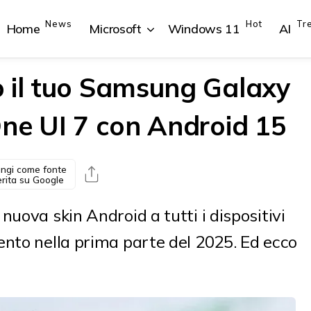
News
Hot
Tr
Home
Microsoft
Windows 11
AI
 il tuo Samsung Galaxy
One UI 7 con Android 15
{{POSTS[1].LABEL}}
{{POSTS[1].LABEL}}
{{POSTS[2].LABEL}}
{{POSTS[2].LABEL}}
{{posts[1].title}}
{{posts[1].title}}
{{posts[2].title}}
{{posts[2].title}}
ngi come fonte
erita su Google
uova skin Android a tutti i dispositivi
ento nella prima parte del 2025. Ed ecco