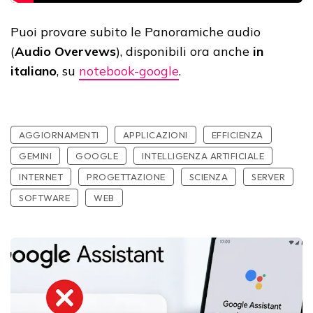
Puoi provare subito le Panoramiche audio
(
Audio Overvews
), disponibili ora anche
in
italiano
, su
notebook-google
.
AGGIORNAMENTI
APPLICAZIONI
EFFICIENZA
GEMINI
GOOGLE
INTELLIGENZA ARTIFICIALE
INTERNET
PROGETTAZIONE
SCIENZA
SERVER
SOFTWARE
WEB