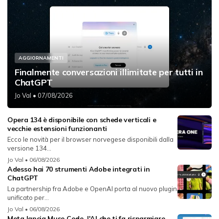
AGGIORNAMENTI
Finalmente conversazioni illimitate per tutti in
ChatGPT
Jo Val
• 07/08/2026
Opera 134 è disponibile con schede verticali e
vecchie estensioni funzionanti
Ecco le novità per il browser norvegese disponibili dalla
versione 134...
Jo Val
• 06/08/2026
Adesso hai 70 strumenti Adobe integrati in
ChatGPT
La partnership fra Adobe e OpenAI porta al nuovo plugin
unificato per...
Jo Val
• 06/08/2026
Meta lancia Muse Code, l'AI che ti fa risparmiare