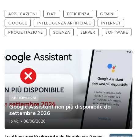
APPLICAZIONI
DATI
EFFICIENZA
GEMINI
GOOGLE
INTELLIGENZA ARTIFICIALE
INTERNET
PROGETTAZIONE
SCIENZA
SERVER
SOFTWARE
ANTICIPAZIONI
Google Assistant non più disponibile da
settembre 2026
Jo Val
• 06/08/2026
Le ultime novità rilasciate da Google per Gemini