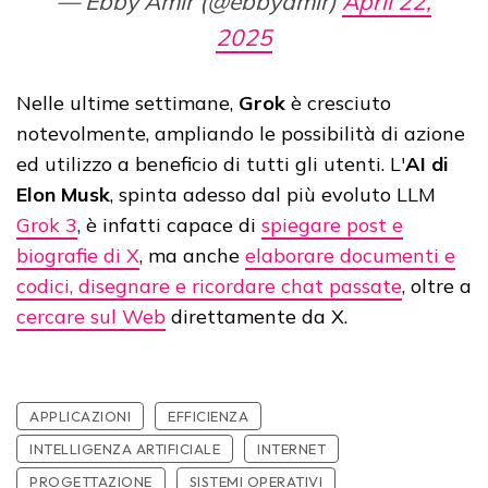
— Ebby Amir (@ebbyamir)
April 22,
2025
Nelle ultime settimane,
Grok
è cresciuto
notevolmente, ampliando le possibilità di azione
ed utilizzo a beneficio di tutti gli utenti. L'
AI di
Elon Musk
, spinta adesso dal più evoluto LLM
Grok 3
, è infatti capace di
spiegare post e
biografie di X
, ma anche
elaborare documenti e
codici, disegnare e ricordare chat passate
, oltre a
cercare sul Web
direttamente da X.
APPLICAZIONI
EFFICIENZA
INTELLIGENZA ARTIFICIALE
INTERNET
PROGETTAZIONE
SISTEMI OPERATIVI