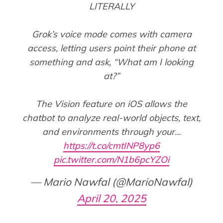
LITERALLY
Grok’s voice mode comes with camera
access, letting users point their phone at
something and ask, “What am I looking
at?”
The Vision feature on iOS allows the
chatbot to analyze real-world objects, text,
and environments through your…
https://t.co/cmtINP8yp6
pic.twitter.com/N1b6pcYZOi
— Mario Nawfal (@MarioNawfal)
April 20, 2025