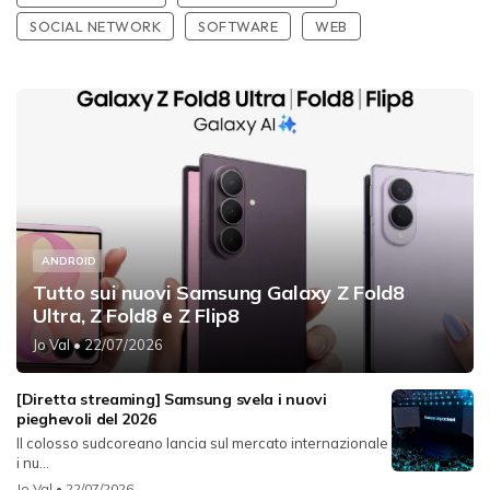
SOCIAL NETWORK
SOFTWARE
WEB
ANDROID
Tutto sui nuovi Samsung Galaxy Z Fold8
Ultra, Z Fold8 e Z Flip8
Jo Val
• 22/07/2026
[Diretta streaming] Samsung svela i nuovi
pieghevoli del 2026
Il colosso sudcoreano lancia sul mercato internazionale
i nu...
Jo Val
• 22/07/2026