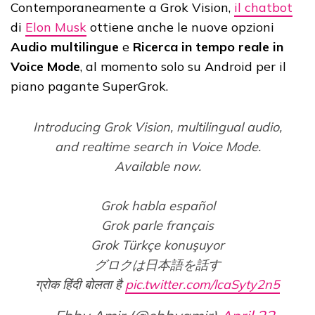
Contemporaneamente a Grok Vision,
il chatbot
di
Elon Musk
ottiene anche le nuove opzioni
Audio multilingue
e
Ricerca in tempo reale in
Voice Mode
, al momento solo su Android per il
piano pagante SuperGrok.
Introducing Grok Vision, multilingual audio,
and realtime search in Voice Mode.
Available now.
Grok habla español
Grok parle français
Grok Türkçe konuşuyor
グロクは日本語を話す
ग्रोक हिंदी बोलता है
pic.twitter.com/lcaSyty2n5