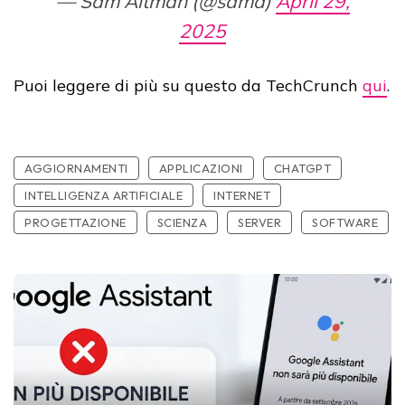
— Sam Altman (@sama)
April 29,
2025
Puoi leggere di più su questo da TechCrunch
qui
.
AGGIORNAMENTI
APPLICAZIONI
CHATGPT
INTELLIGENZA ARTIFICIALE
INTERNET
PROGETTAZIONE
SCIENZA
SERVER
SOFTWARE