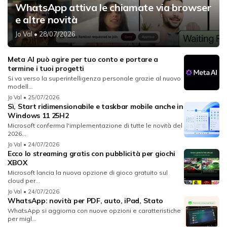
WhatsApp attiva le chiamate via browser
e altre novità
Jo Val
• 28/07/2026
Meta AI può agire per tuo conto e portare a
termine i tuoi progetti
Si va verso la superintelligenza personale grazie al nuovo
modell...
Jo Val
• 25/07/2026
Sì, Start ridimensionabile e taskbar mobile anche in
Windows 11 25H2
Microsoft conferma l'implementazione di tutte le novità del
2026...
Jo Val
• 24/07/2026
Ecco lo streaming gratis con pubblicità per giochi
XBOX
Microsoft lancia la nuova opzione di gioco gratuito sul
cloud per...
Jo Val
• 24/07/2026
WhatsApp: novità per PDF, auto, iPad, Stato
WhatsApp si aggiorna con nuove opzioni e caratteristiche
per migl...