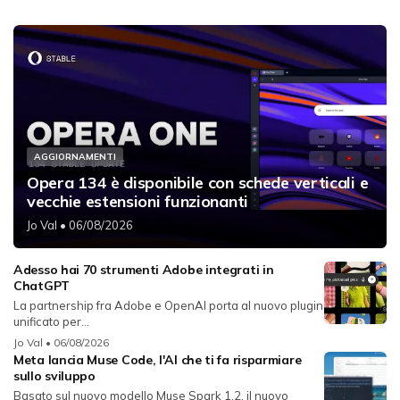
AGGIORNAMENTI
Opera 134 è disponibile con schede verticali e
vecchie estensioni funzionanti
Jo Val
• 06/08/2026
Adesso hai 70 strumenti Adobe integrati in
ChatGPT
La partnership fra Adobe e OpenAI porta al nuovo plugin
unificato per...
Jo Val
• 06/08/2026
Meta lancia Muse Code, l'AI che ti fa risparmiare
sullo sviluppo
Basato sul nuovo modello Muse Spark 1.2, il nuovo