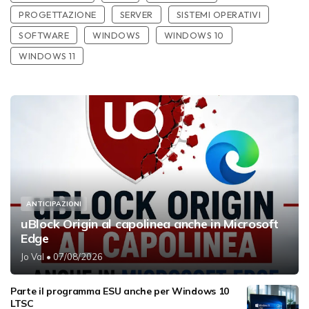
PROGETTAZIONE
SERVER
SISTEMI OPERATIVI
SOFTWARE
WINDOWS
WINDOWS 10
WINDOWS 11
ANTICIPAZIONI
uBlock Origin al capolinea anche in Microsoft
Edge
Jo Val
• 07/08/2026
Parte il programma ESU anche per Windows 10
LTSC