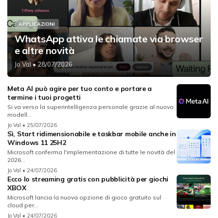
APPLICAZIONI
WhatsApp attiva le chiamate via browser
e altre novità
Jo Val
• 28/07/2026
Meta AI può agire per tuo conto e portare a
termine i tuoi progetti
Si va verso la superintelligenza personale grazie al nuovo
modell...
Jo Val
• 25/07/2026
Sì, Start ridimensionabile e taskbar mobile anche in
Windows 11 25H2
Microsoft conferma l'implementazione di tutte le novità del
2026...
Jo Val
• 24/07/2026
Ecco lo streaming gratis con pubblicità per giochi
XBOX
Microsoft lancia la nuova opzione di gioco gratuito sul
cloud per...
Jo Val
• 24/07/2026