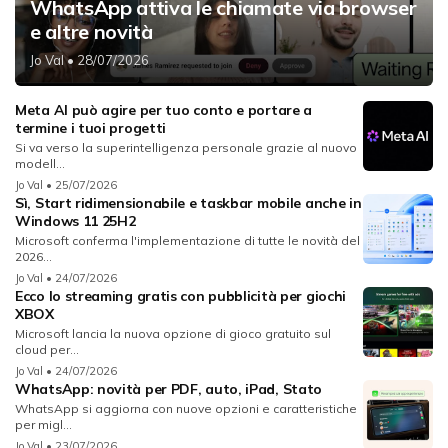
WhatsApp attiva le chiamate via browser
e altre novità
Jo Val
• 28/07/2026
Meta AI può agire per tuo conto e portare a
termine i tuoi progetti
Si va verso la superintelligenza personale grazie al nuovo
modell...
Jo Val
• 25/07/2026
Sì, Start ridimensionabile e taskbar mobile anche in
Windows 11 25H2
Microsoft conferma l'implementazione di tutte le novità del
2026...
Jo Val
• 24/07/2026
Ecco lo streaming gratis con pubblicità per giochi
XBOX
Microsoft lancia la nuova opzione di gioco gratuito sul
cloud per...
Jo Val
• 24/07/2026
WhatsApp: novità per PDF, auto, iPad, Stato
WhatsApp si aggiorna con nuove opzioni e caratteristiche
per migl...
Jo Val
• 23/07/2026