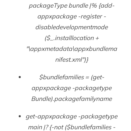
packageType bundle |% {add-
appxpackage -register -
disabledevelopmentmode
($_.installlocation +
"\appxmetadata\appxbundlema
nifest.xml")}
$bundlefamilies = (get-
appxpackage -packagetype
Bundle).packagefamilyname
get-appxpackage -packagetype
main |? {-not ($bundlefamilies -