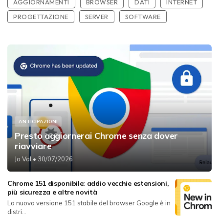
AGGIORNAMENTI
BROWSER
DATI
INTERNET
PROGETTAZIONE
SERVER
SOFTWARE
ANTICIPAZIONI
Presto aggiornerai Chrome senza dover
riavviare
Jo Val
• 30/07/2026
Chrome 151 disponibile: addio vecchie estensioni,
più sicurezza e altre novità
La nuova versione 151 stabile del browser Google è in
distri...