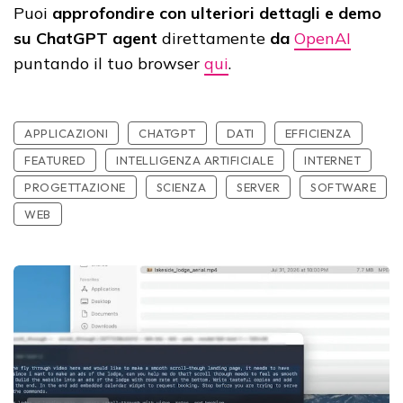
Puoi
approfondire con ulteriori dettagli e demo
su ChatGPT agent
direttamente
da
OpenAI
puntando il tuo browser
qui
.
APPLICAZIONI
CHATGPT
DATI
EFFICIENZA
FEATURED
INTELLIGENZA ARTIFICIALE
INTERNET
PROGETTAZIONE
SCIENZA
SERVER
SOFTWARE
WEB