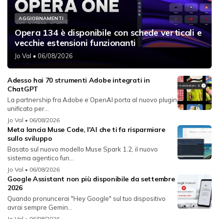
AGGIORNAMENTI
Opera 134 è disponibile con schede verticali e
vecchie estensioni funzionanti
Jo Val
• 06/08/2026
Adesso hai 70 strumenti Adobe integrati in
ChatGPT
La partnership fra Adobe e OpenAI porta al nuovo plugin
unificato per...
Jo Val
• 06/08/2026
Meta lancia Muse Code, l'AI che ti fa risparmiare
sullo sviluppo
Basato sul nuovo modello Muse Spark 1.2, il nuovo
sistema agentico fun...
Jo Val
• 06/08/2026
Google Assistant non più disponibile da settembre
2026
Quando pronuncerai "Hey Google" sul tuo dispositivo
avrai sempre Gemin...
Jo Val
• 06/08/2026