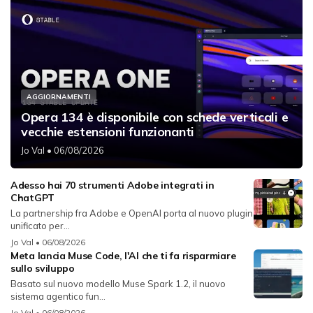
AGGIORNAMENTI
Opera 134 è disponibile con schede verticali e
vecchie estensioni funzionanti
Jo Val
• 06/08/2026
Adesso hai 70 strumenti Adobe integrati in
ChatGPT
La partnership fra Adobe e OpenAI porta al nuovo plugin
unificato per...
Jo Val
• 06/08/2026
Meta lancia Muse Code, l'AI che ti fa risparmiare
sullo sviluppo
Basato sul nuovo modello Muse Spark 1.2, il nuovo
sistema agentico fun...
Jo Val
• 06/08/2026