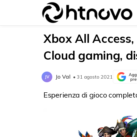
Xbox All Access,
Cloud gaming, dis
{{POSTS[0].LABEL}}
{{POSTS[0].LABEL}}
{{posts[0].title}}
{{posts[0].title}}
Agg
Jo Val
• 31 agosto 2021
JV
pre
Esperienza di gioco comple