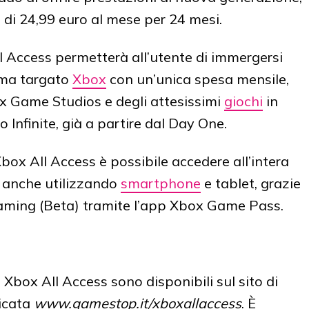
 di 24,99 euro al mese per 24 mesi.
l Access permetterà all’utente di immergersi
ema targato
Xbox
con un’unica spesa mensile,
box Game Studios e degli attesissimi
giochi
in
Infinite, già a partire dal Day One.
box All Access è possibile accedere all’intera
x anche utilizzando
smartphone
e tablet, grazie
Gaming (Beta) tramite l’app Xbox Game Pass.
 Xbox All Access sono disponibili sul sito di
icata
www.gamestop.it/xboxallaccess
. È