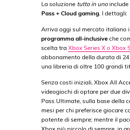
La soluzione
tutto in uno
include
Pass + Cloud gaming
. I dettagli:
Arriva oggi sul mercato italiano i
programma all-inclusive
che com
scelta tra
Xbox Series X o Xbox S
abbonamento della durata di 24
una libreria di oltre 100 grandi tit
Senza costi iniziali, Xbox All Acc
videogiochi di optare per due di
Pass Ultimate, sulla base della 
mesi per chi preferisce giocare c
potente di sempre; mentre il pac
Xbox più piccolo di sempre, in gr