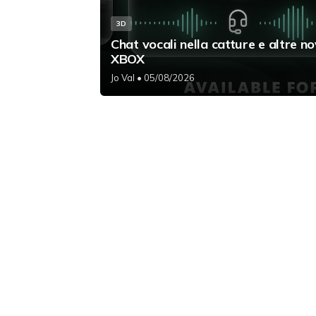
3D
Chat vocali nella catture e altre no
XBOX
Jo Val
• 05/08/2026