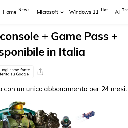
News
Hot
Tr
Home
Microsoft
Windows 11
AI
 console + Game Pass +
ponibile in Italia
{{POSTS[1].LABEL}}
{{POSTS[1].LABEL}}
{{POSTS[2].LABEL}}
{{POSTS[2].LABEL}}
{{posts[1].title}}
{{posts[1].title}}
{{posts[2].title}}
{{posts[2].title}}
iungi come fonte
ferita su Google
ta con un unico abbonamento per 24 mesi.