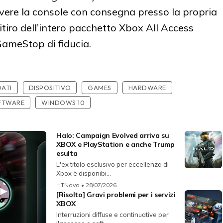
cevere la console con consegna presso la propria
itiro dell’intero pacchetto Xbox All Access
GameStop di fiducia.
DATI
DISPOSITIVO
GAMES
HARDWARE
FTWARE
WINDOWS 10
Halo: Campaign Evolved arriva su
XBOX e PlayStation e anche Trump
esulta
L'ex titolo esclusivo per eccellenza di
Xbox è disponibi...
HTNovo
• 28/07/2026
[Risolto] Gravi problemi per i servizi
XBOX
Interruzioni diffuse e continuative per