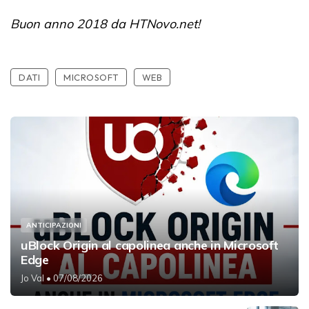
Buon anno 2018 da HTNovo.net!
DATI
MICROSOFT
WEB
ANTICIPAZIONI
uBlock Origin al capolinea anche in Microsoft
Edge
Jo Val
• 07/08/2026