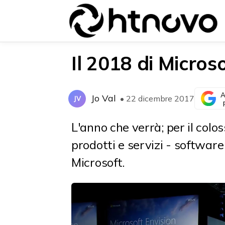
Il 2018 di Micros
A
Jo Val
• 22 dicembre 2017
JV
{{POSTS[0].LABEL}}
{{POSTS[0].LABEL}}
{{posts[0].title}}
{{posts[0].title}}
L'anno che verrà; per il colo
prodotti e servizi - softwar
Microsoft.