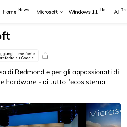
News
Hot
Tr
Home
Microsoft
Windows 11
AI
oft
ggiungi come fonte
{{POSTS[1].LABEL}}
{{POSTS[1].LABEL}}
{{POSTS[2].LABEL}}
{{POSTS[2].LABEL}}
preferita su Google
{{posts[1].title}}
{{posts[1].title}}
{{posts[2].title}}
{{posts[2].title}}
sso di Redmond e per gli appassionati di
e e hardware - di tutto l'ecosistema