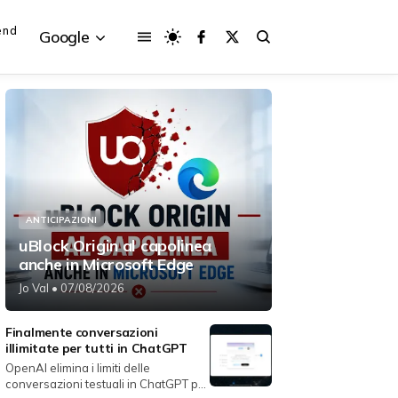
end
Google
{{POSTS[3].LABEL}}
{{POSTS[3].LABEL}}
{{posts[3].title}}
{{posts[3].title}}
ANTICIPAZIONI
uBlock Origin al capolinea
anche in Microsoft Edge
Jo Val
• 07/08/2026
Finalmente conversazioni
illimitate per tutti in ChatGPT
OpenAI elimina i limiti delle
conversazioni testuali in ChatGPT per