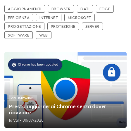
AGGIORNAMENTI
BROWSER
DATI
EDGE
EFFICIENZA
INTERNET
MICROSOFT
PROGETTAZIONE
PROTEZIONE
SERVER
SOFTWARE
WEB
ANTICIPAZIONI
Presto aggiornerai Chrome senza dover
riavviare
Jo Val
• 30/07/2026