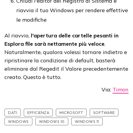
Chiudi l'editor del Registro di Sistema e
riavvia il tuo Windows per rendere effettive
le modifiche
Al riavvio,
l'apertura delle cartelle pesanti in
Esplora file sarà nettamente più veloce
.
Naturalmente, qualora volessi tornare indietro e
ripristinare la condizione di default, basterà
eliminare dal Regedit il Valore precedentemente
creato. Questo è tutto.
Via:
Timon
DATI
EFFICIENZA
MICROSOFT
SOFTWARE
WINDOWS
WINDOWS 10
WINDOWS 11