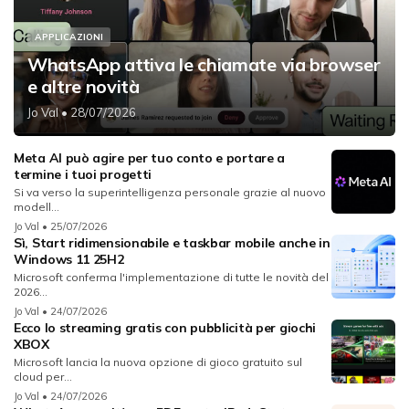
APPLICAZIONI
WhatsApp attiva le chiamate via browser
e altre novità
Jo Val
• 28/07/2026
Meta AI può agire per tuo conto e portare a
termine i tuoi progetti
Si va verso la superintelligenza personale grazie al nuovo
modell...
Jo Val
• 25/07/2026
Sì, Start ridimensionabile e taskbar mobile anche in
Windows 11 25H2
Microsoft conferma l'implementazione di tutte le novità del
2026...
Jo Val
• 24/07/2026
Ecco lo streaming gratis con pubblicità per giochi
XBOX
Microsoft lancia la nuova opzione di gioco gratuito sul
cloud per...
Jo Val
• 24/07/2026