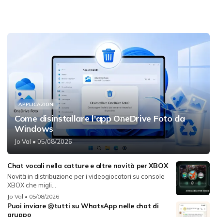
APPLICAZIONI
Come disinstallare l'app OneDrive Foto da
Windows
Jo Val
• 05/08/2026
Chat vocali nella catture e altre novità per XBOX
Novità in distribuzione per i videogiocatori su console
XBOX che migli...
Jo Val
• 05/08/2026
Puoi inviare @tutti su WhatsApp nelle chat di
gruppo