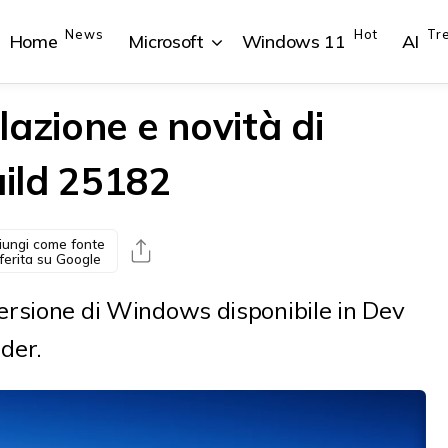
News
Hot
Tr
Home
Microsoft
Windows 11
AI
azione e novità di
ild 25182
{{POSTS[1].LABEL}}
{{POSTS[1].LABEL}}
{{POSTS[2].LABEL}}
{{POSTS[2].LABEL}}
{{posts[1].title}}
{{posts[1].title}}
{{posts[2].title}}
{{posts[2].title}}
iungi come fonte
ferita su Google
versione di Windows disponibile in Dev
der.