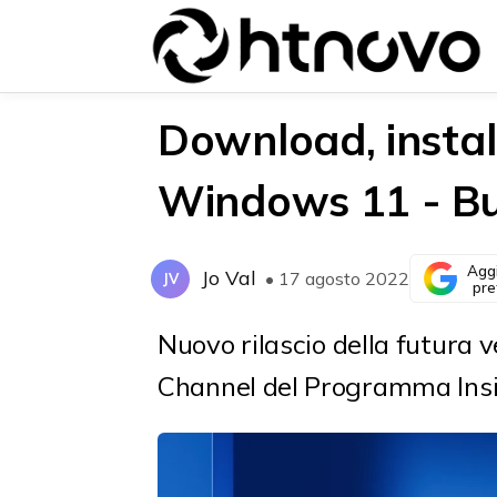
Download, install
Windows 11 - Bu
{{POSTS[0].LABEL}}
{{POSTS[0].LABEL}}
{{posts[0].title}}
{{posts[0].title}}
Agg
Jo Val
• 17 agosto 2022
JV
pre
Nuovo rilascio
della futura 
Channel del Programma Insi