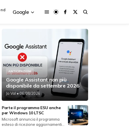
end
Google
{{POSTS[3].LABEL}}
{{POSTS[3].LABEL}}
{{posts[3].title}}
{{posts[3].title}}
ANTICIPAZIONI
Google Assistant non più
disponibile da settembre 2026
Jo Val
• 06/08/2026
Parte il programma ESU anche
per Windows 10 LTSC
Microsoft annuncia il programma
esteso di ricezione aggiornamenti