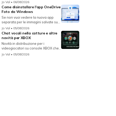
per...
Jo Val
• 06/08/2026
Come disinstallare l'app OneDrive
Foto da Windows
Se non vuoi vedere la nuova app
separata per le immagini salvate su
On...
Jo Val
• 05/08/2026
Chat vocali nella catture e altre
novità per XBOX
Novità in distribuzione per i
videogiocatori su console XBOX che
migli...
Jo Val
• 05/08/2026