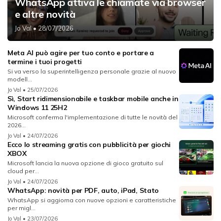
WhatsApp attiva le chiamate via browser
e altre novità
Jo Val
• 28/07/2026
Meta AI può agire per tuo conto e portare a
termine i tuoi progetti
Si va verso la superintelligenza personale grazie al nuovo
modell...
Jo Val
• 25/07/2026
Sì, Start ridimensionabile e taskbar mobile anche in
Windows 11 25H2
Microsoft conferma l'implementazione di tutte le novità del
2026...
Jo Val
• 24/07/2026
Ecco lo streaming gratis con pubblicità per giochi
XBOX
Microsoft lancia la nuova opzione di gioco gratuito sul
cloud per...
Jo Val
• 24/07/2026
WhatsApp: novità per PDF, auto, iPad, Stato
WhatsApp si aggiorna con nuove opzioni e caratteristiche
per migl...
Jo Val
• 23/07/2026