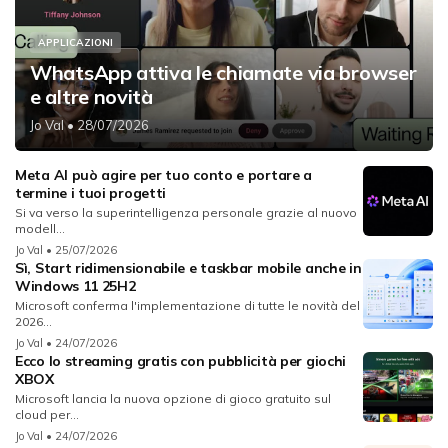
APPLICAZIONI
WhatsApp attiva le chiamate via browser
e altre novità
Jo Val
• 28/07/2026
Meta AI può agire per tuo conto e portare a
termine i tuoi progetti
Si va verso la superintelligenza personale grazie al nuovo
modell...
Jo Val
• 25/07/2026
Sì, Start ridimensionabile e taskbar mobile anche in
Windows 11 25H2
Microsoft conferma l'implementazione di tutte le novità del
2026...
Jo Val
• 24/07/2026
Ecco lo streaming gratis con pubblicità per giochi
XBOX
Microsoft lancia la nuova opzione di gioco gratuito sul
cloud per...
Jo Val
• 24/07/2026